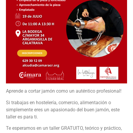
Aprende a cortar jamón como un auténtico profesional!
Si trabajas en hostelería, comercio, alimentación o
simplemente eres un apasionado del buen jamón, este
taller es para ti.
Te esperamos en un taller GRATUITO, teórico y práctico,