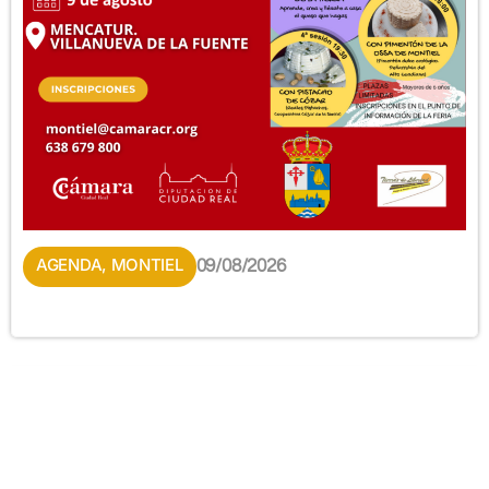
AGENDA
,
MONTIEL
09/08/2026
JORNADA –
8
TALLER. CATA DE
AGO
VINO. Experiencia
comparativa.