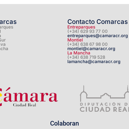
arcas
Contacto Comarcas
arques
Entreparques
l
(+34) 629 93 77 00
a
entreparques@camaracr.org
Sur
Montiel
ava
(+34) 638 67 98 00
ncha
montiel@camaracr.org
La Mancha
(+34) 638 719 528
lamancha@camaracr.org
Colaboran