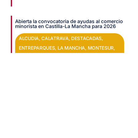
Abierta la convocatoria de ayudas al comercio
minorista en Castilla-La Mancha para 2026
ALCUDIA
,
CALATRAVA
,
DESTACADAS
,
ENTREPARQUES
,
LA MANCHA
,
MONTESUR
,
MONTIEL
,
NOTICIAS
Reto Relevo Generacional en Almadén
AGENDA
,
DESTACADAS
,
MONTESUR
,
NOTICIAS
Envíanos un mensaje