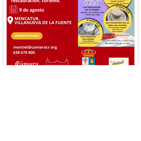
AGENDA
,
MONTIEL
09/08/2026
JORNADA –
8
TALLER. CATA DE
AGO
VINO. Experiencia