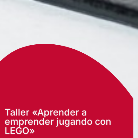
Taller «Aprender a
emprender jugando con
LEGO»