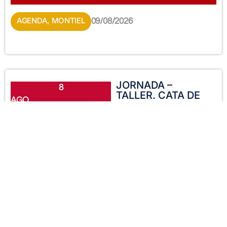
AGENDA
,
MONTIEL
09/08/2026
JORNADA –
8
TALLER. CATA DE
AGO
VINO. Experiencia
comparativa.
«Cooperativa
Alcubillas»
Villanueva de La
Fuente.